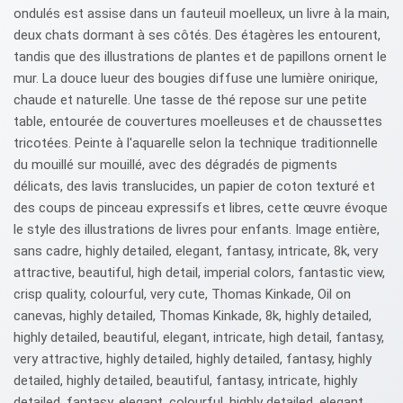
ondulés est assise dans un fauteuil moelleux, un livre à la main,
deux chats dormant à ses côtés. Des étagères les entourent,
tandis que des illustrations de plantes et de papillons ornent le
mur. La douce lueur des bougies diffuse une lumière onirique,
chaude et naturelle. Une tasse de thé repose sur une petite
table, entourée de couvertures moelleuses et de chaussettes
tricotées. Peinte à l'aquarelle selon la technique traditionnelle
du mouillé sur mouillé, avec des dégradés de pigments
délicats, des lavis translucides, un papier de coton texturé et
des coups de pinceau expressifs et libres, cette œuvre évoque
le style des illustrations de livres pour enfants. Image entière,
sans cadre, highly detailed, elegant, fantasy, intricate, 8k, very
attractive, beautiful, high detail, imperial colors, fantastic view,
crisp quality, colourful, very cute, Thomas Kinkade, Oil on
canevas, highly detailed, Thomas Kinkade, 8k, highly detailed,
highly detailed, beautiful, elegant, intricate, high detail, fantasy,
very attractive, highly detailed, highly detailed, fantasy, highly
detailed, highly detailed, beautiful, fantasy, intricate, highly
detailed, fantasy, elegant, colourful, highly detailed, elegant,