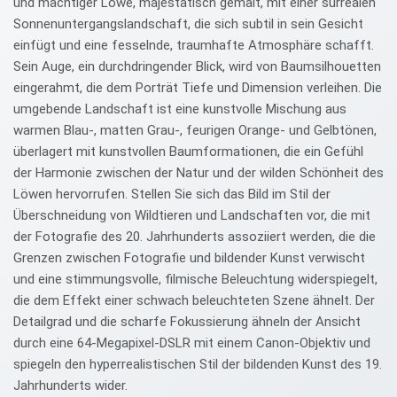
und mächtiger Löwe, majestätisch gemalt, mit einer surrealen
Sonnenuntergangslandschaft, die sich subtil in sein Gesicht
einfügt und eine fesselnde, traumhafte Atmosphäre schafft.
Sein Auge, ein durchdringender Blick, wird von Baumsilhouetten
eingerahmt, die dem Porträt Tiefe und Dimension verleihen. Die
umgebende Landschaft ist eine kunstvolle Mischung aus
warmen Blau-, matten Grau-, feurigen Orange- und Gelbtönen,
überlagert mit kunstvollen Baumformationen, die ein Gefühl
der Harmonie zwischen der Natur und der wilden Schönheit des
Löwen hervorrufen. Stellen Sie sich das Bild im Stil der
Überschneidung von Wildtieren und Landschaften vor, die mit
der Fotografie des 20. Jahrhunderts assoziiert werden, die die
Grenzen zwischen Fotografie und bildender Kunst verwischt
und eine stimmungsvolle, filmische Beleuchtung widerspiegelt,
die dem Effekt einer schwach beleuchteten Szene ähnelt. Der
Detailgrad und die scharfe Fokussierung ähneln der Ansicht
durch eine 64-Megapixel-DSLR mit einem Canon-Objektiv und
spiegeln den hyperrealistischen Stil der bildenden Kunst des 19.
Jahrhunderts wider.