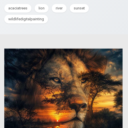
acaciatrees
lion
river
sunset
wildlifedigitalpainting