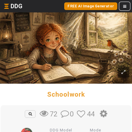
DDG
FREE AI Image Generator
Schoolwork
0
44
72
DDG Model
Mode