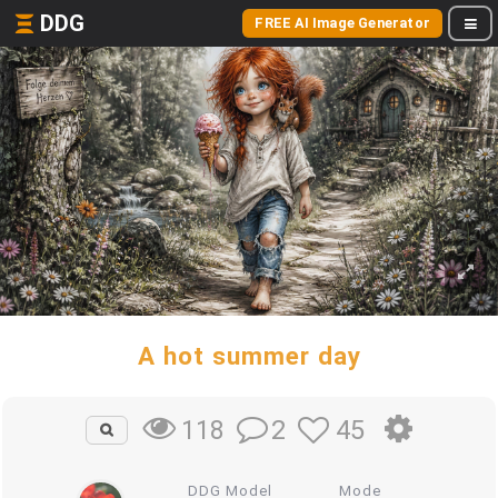
DDG
FREE AI Image Generator
A hot summer day
2
45
118
DDG Model
Mode