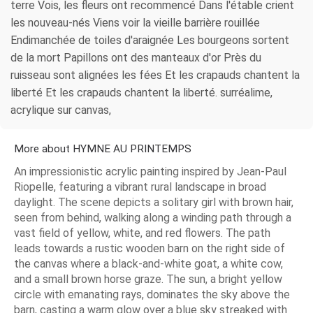
terre Vois, les fleurs ont recommencé Dans l'étable crient
les nouveau-nés Viens voir la vieille barrière rouillée
Endimanchée de toiles d'araignée Les bourgeons sortent
de la mort Papillons ont des manteaux d'or Près du
ruisseau sont alignées les fées Et les crapauds chantent la
liberté Et les crapauds chantent la liberté. surréalime,
acrylique sur canvas,
More about HYMNE AU PRINTEMPS
An impressionistic acrylic painting inspired by Jean-Paul
Riopelle, featuring a vibrant rural landscape in broad
daylight. The scene depicts a solitary girl with brown hair,
seen from behind, walking along a winding path through a
vast field of yellow, white, and red flowers. The path
leads towards a rustic wooden barn on the right side of
the canvas where a black-and-white goat, a white cow,
and a small brown horse graze. The sun, a bright yellow
circle with emanating rays, dominates the sky above the
barn, casting a warm glow over a blue sky streaked with