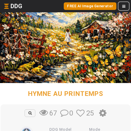
DDG
FREE AI Image Generator
HYMNE AU PRINTEMPS
0
25
67
DDG Model
Mode