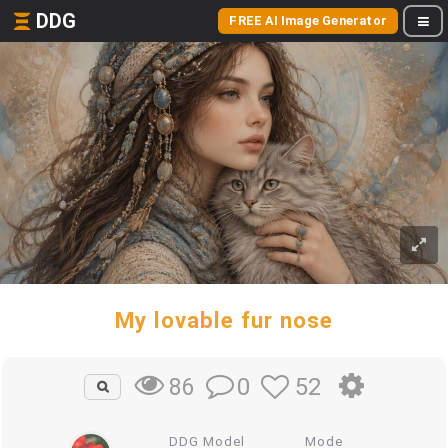
DDG
FREE AI Image Generator
My lovable fur nose
0
52
86
DDG Model
Mode