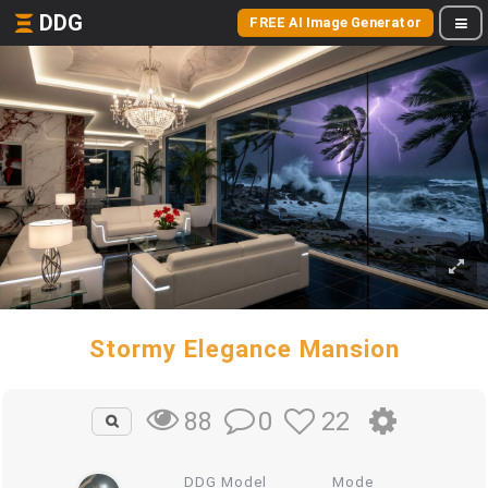
DDG
FREE AI Image Generator
Stormy Elegance Mansion
0
22
88
DDG Model
Mode