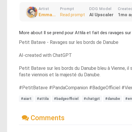
Artist
Prompt
DDG Model
Create
Emma...
AI Upscaler
1mo a
Read prompt
More about Il se prend pour Attila et fait des ravages sur
Petit Batave - Ravages sur les bords de Danube
AI-created with ChatGPT
Petit Batave sur les bords du Danube bleu à Vienne, il se
faste viennois et la majesté du Danube.
#PetitBatave #PandaCompanion #BadgeOfficiel #Vie
#aiart
#attila
#badgeofficiel
#chatgpt
#danube
#e
Comments