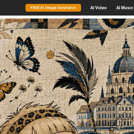
AI
Video
AI
Music
FREE AI Image Generator