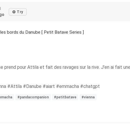
d
Try
go
 les bords du Danube [ Petit Batave Series ]
 prend pour Attila et fait des ravages sur la rive. J'en ai fait u
nna #Attila #Danube #aiart #emmacha #chatgpt
mmacha
#pandacompanion
#petitbatave
#vienna