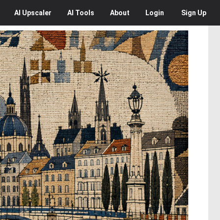
AI
Upscaler
AI
Tools
About
Login
Sign Up